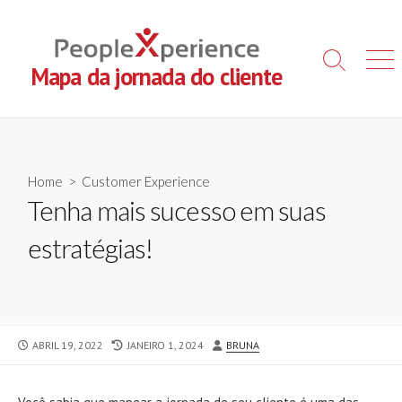
Skip
to
content
Search
Men
Mapa da jornada do cliente
Toggle
Home
>
Customer Experience
Tenha mais sucesso em suas
estratégias!
PUBLISHED
LAST
AUTHOR
ABRIL 19, 2022
JANEIRO 1, 2024
BRUNA
DATE
MODIFIED
DATE