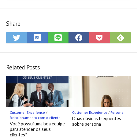
Share
Save
Sub
Share
Share
Share
Save
to
on
on
on
on
to
Hatena
Fee
Twitter
LINE
Facebook
Pocket
Bookmark
Related Posts
Customer Experience
/
Customer Experience
/
Persona
Relacionamento com o cliente
Duas dúvidas frequentes
Você possui uma boa equipe
sobre persona
para atender os seus
clientes?