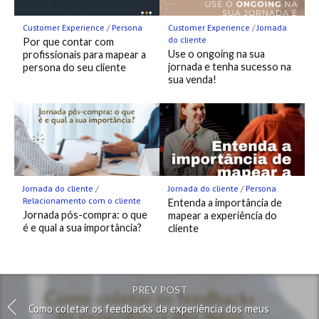
Customer Experience
/
Persona
Customer Experience
/
Jornada
do cliente
Por que contar com
Use o ongoing na sua
profissionais para mapear a
jornada e tenha sucesso na
persona do seu cliente
sua venda!
Jornada do cliente
/
Jornada do cliente
/
Persona
Relacionamento com o cliente
Entenda a importância de
Jornada pós-compra: o que
mapear a experiência do
é e qual a sua importância?
cliente
PREV POST
Como coletar os feedbacks da experiência dos meus