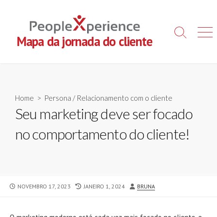
Skip
to
content
Search
Men
Mapa da jornada do cliente
Toggle
Home
>
Persona
/
Relacionamento com o cliente
Seu marketing deve ser focado
no comportamento do cliente!
PUBLISHED
LAST
AUTHOR
NOVEMBRO 17, 2023
JANEIRO 1, 2024
BRUNA
DATE
MODIFIED
DATE