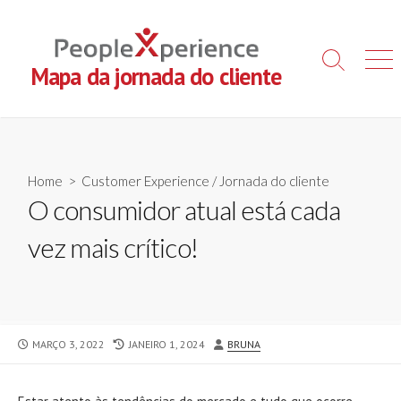
Skip
to
content
Search
Men
Mapa da jornada do cliente
Toggle
Home
>
Customer Experience
/
Jornada do cliente
O consumidor atual está cada
vez mais crítico!
PUBLISHED
LAST
AUTHOR
MARÇO 3, 2022
JANEIRO 1, 2024
BRUNA
DATE
MODIFIED
DATE