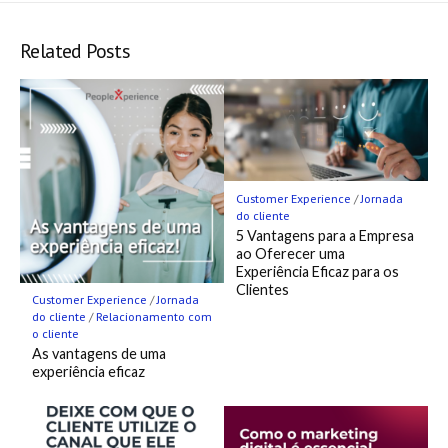
Hatena
Fee
Twitter
LINE
Facebook
Pocket
Bookmark
Related Posts
Customer Experience
/
Jornada
do cliente
5 Vantagens para a Empresa
ao Oferecer uma
Experiência Eficaz para os
Clientes
Customer Experience
/
Jornada
do cliente
/
Relacionamento com
o cliente
As vantagens de uma
experiência eficaz