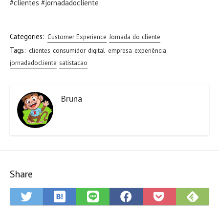
#clientes #jornadadocliente
Categories:
Customer Experience
Jornada do cliente
Tags:
clientes
consumidor
digital
empresa
experiência
jornadadocliente
satistacao
Bruna
Share
Save
Sub
Share
Share
Share
Save
to
on
on
on
on
to