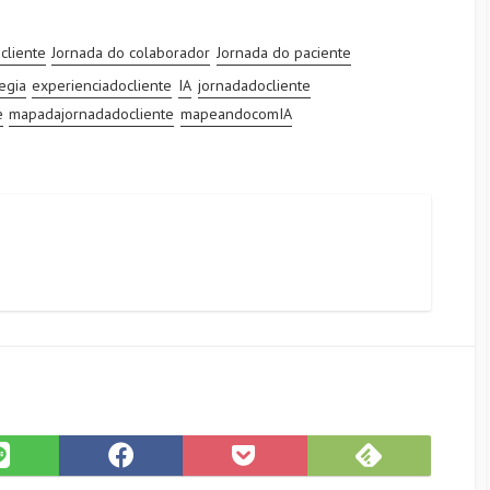
cliente
Jornada do colaborador
Jornada do paciente
egia
experienciadocliente
IA
jornadadocliente
e
mapadajornadadocliente
mapeandocomIA
Subscrib
Share
Share
Save
on
on
on
to