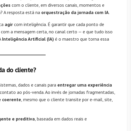
ações
com o cliente, em diversos canais, momentos e
a? A resposta está na
orquestração da jornada com IA
.
ica
agir
com inteligência. É garantir que cada ponto de
com a mensagem certa, no canal certo — e que tudo isso
A
Inteligência Artificial (IA)
é o maestro que torna essa
a do cliente?
sistemas, dados e canais para
entregar uma experiência
o contato ao pós-venda. Ao invés de jornadas fragmentadas,
e coerente
, mesmo que o cliente transite por e-mail, site,
gente e preditiva
, baseada em dados reais e