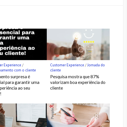
Feedly
LINE
Facebook
Pocket
r Experience
/
Customer Experience
/
Jornada do
namento com o cliente
cliente
ento surpresa é
Pesquisa mostra que 87%
ial para garantir uma
valorizam boa experiência do
periência ao seu
cliente
!