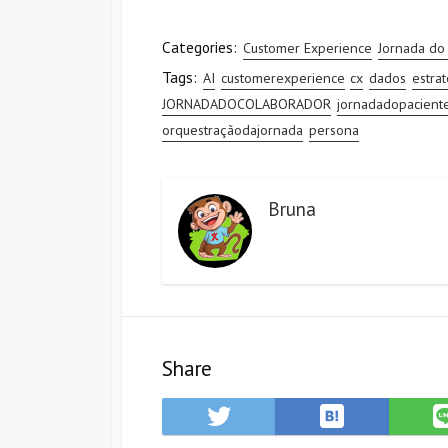
Categories:
Customer Experience
Jornada do 
Tags:
AI
customerexperience
cx
dados
estrat
JORNADADOCOLABORADOR
jornadadopacient
orquestraçãodajornada
persona
Bruna
Share
Save
Share
to
on