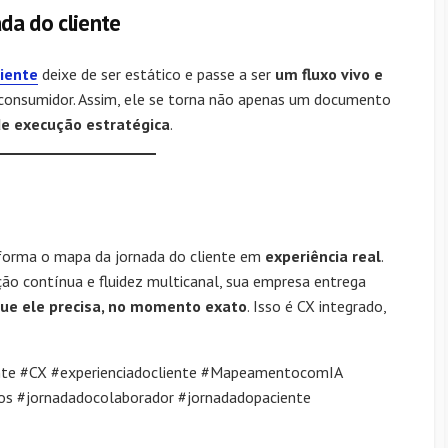
da do cliente
iente
deixe de ser estático e passe a ser
um fluxo vivo e
 consumidor. Assim, ele se torna não apenas um documento
e execução estratégica
.
forma o mapa da jornada do cliente em
experiência real
.
ão contínua e fluidez multicanal, sua empresa entrega
que ele precisa, no momento exato
. Isso é CX integrado,
nte #CX #experienciadocliente #MapeamentocomIA
os #jornadadocolaborador #jornadadopaciente