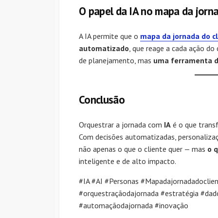
O papel da IA no mapa da jorna
A IA permite que o
mapa da jornada do cl
automatizado
, que reage a cada ação do
de planejamento, mas
uma ferramenta d
Conclusão
Orquestrar a jornada com
IA
é o que trans
Com decisões automatizadas, personalizaç
não apenas o que o cliente quer — mas
o 
inteligente e de alto impacto.
#IA #AI #Personas #Mapadajornadadoclie
#orquestraçãodajornada #estratégia #dad
#automaçãodajornada #inovação