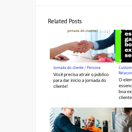
Hatena
Twitter
Bookmark
Related Posts
Jornada do cliente
/
Persona
Custome
Relacio
Você precisa atrair o público
O elem
para dar início a jornada do
essenc
cliente!
boa ex
cliente