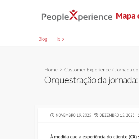
Skip
to
Mapa d
content
Blog
Help
Home
>
Customer Experience
/
Jornada do 
Orquestração da jornada:
PUBLISHED
LAST
NOVEMBRO 19, 2025
DEZEMBRO 15, 2025
DATE
MODIFIED
DATE
À medida que a experiência do cliente (
CX
)