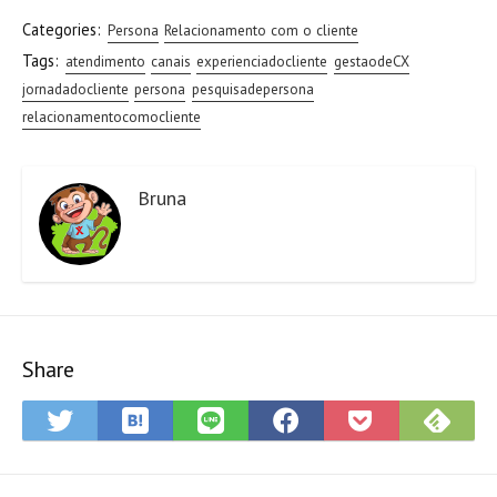
Categories:
Persona
Relacionamento com o cliente
Tags:
atendimento
canais
experienciadocliente
gestaodeCX
jornadadocliente
persona
pesquisadepersona
relacionamentocomocliente
Bruna
Share
Save
Sub
Share
Share
Share
Save
to
on
on
on
on
to
Hatena
Fee
Twitter
LINE
Facebook
Pocket