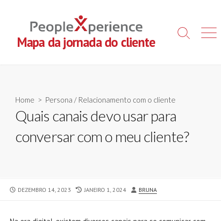
Skip
to
content
Search
Men
Mapa da jornada do cliente
Toggle
Home
>
Persona
/
Relacionamento com o cliente
Quais canais devo usar para
conversar com o meu cliente?
PUBLISHED
LAST
AUTHOR
DEZEMBRO 14, 2023
JANEIRO 1, 2024
BRUNA
DATE
MODIFIED
DATE