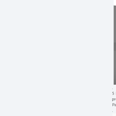
.
5 
pr
Pa
.