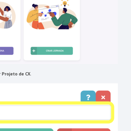
r Projeto de CX
.