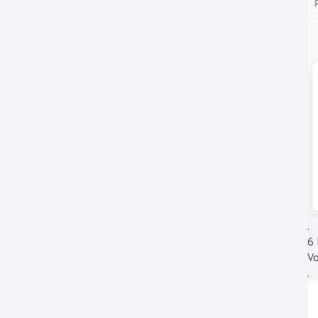
.
6 
Vo
.