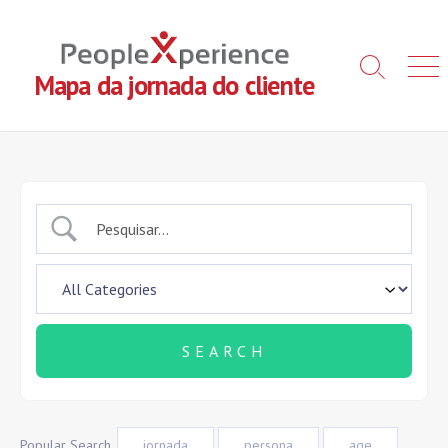
Skip
to
content
Search
Men
Mapa da jornada do cliente
Toggle
Popular Search
jornada
persona
age