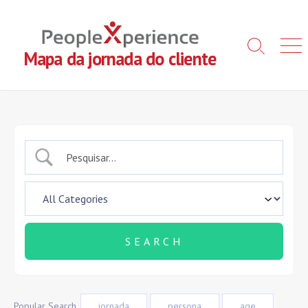
Skip
to
content
Search
Men
Mapa da jornada do cliente
Toggle
Popular Search
jornada
persona
age