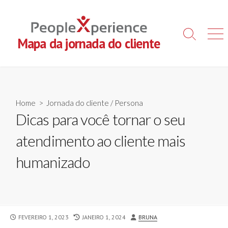
Skip
to
content
Search
Men
Mapa da jornada do cliente
Toggle
Home
>
Jornada do cliente
/
Persona
Dicas para você tornar o seu
atendimento ao cliente mais
humanizado
PUBLISHED
LAST
AUTHOR
FEVEREIRO 1, 2023
JANEIRO 1, 2024
BRUNA
DATE
MODIFIED