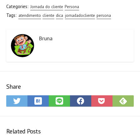
Categories:
Jornada do cliente
Persona
Tags:
atendimento
cliente
dica
jornadadocliente
persona
Bruna
Share
Save
Sub
Share
Share
Share
Save
to
on
on
on
on
to
Hatena
Fee
Twitter
LINE
Facebook
Pocket
Bookmark
Related Posts