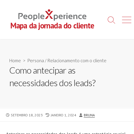
Skip
to
content
Search
Men
Mapa da jornada do cliente
Toggle
Home
>
Persona
/
Relacionamento com o cliente
Como antecipar as
necessidades dos leads?
PUBLISHED
LAST
AUTHOR
SETEMBRO 18, 2023
JANEIRO 1, 2024
BRUNA
DATE
MODIFIED
DATE