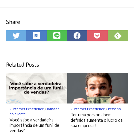
Share
Save
Sub
Share
Share
Share
Save
to
on
on
on
on
to
Hatena
Fee
Twitter
LINE
Facebook
Pocket
Bookmark
Related Posts
Customer Experience
/
Jornada
Customer Experience
/
Persona
do cliente
Ter uma persona bem
Você sabe a verdadeira
definida aumenta o lucro da
importância de um funil de
sua empresa!
vendas?