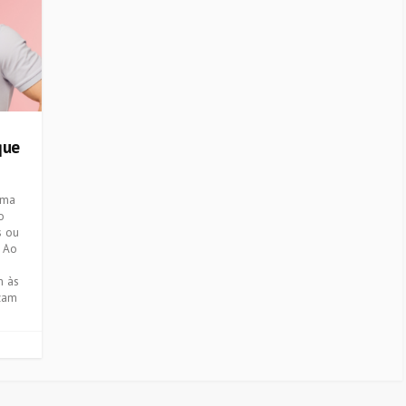
que
ema
o
s ou
. Ao
m às
izam