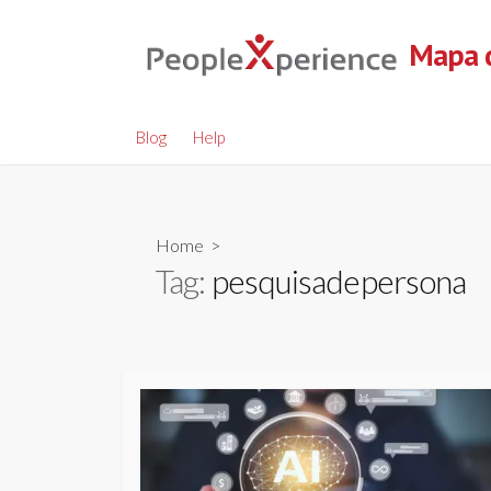
Skip
to
Mapa d
content
Blog
Help
Home
>
Tag:
pesquisadepersona