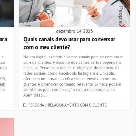
dezembro 14, 2023
ara
Quais canais devo usar para conversar
com o meu cliente?
 a
Na era digital, existem diversos canais para se comunicar
tão
com os clientes. A escolha dos canais certos dependerá
re as
das suas Personas e dos seus objetivos de negócio. As
redes sociais, como Facebook, Instagram e LinkedIn,
P),
oferecem uma maneira eficaz de se envolver com os
ial)
clientes e promover conteúdo relevante. E-mails podem
nte.
ser ótimos para comunicação direta e personalizada.
Além disso,...
CATEGORIES
PERSONA
/
RELACIONAMENTO COM O CLIENTE