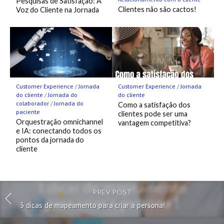
Pesquisas de Satisfação: A
Clientes não são cactos!
Voz do Cliente na Jornada
Customer Experience
/
Jornada
Customer Experience
/
Jornada
do cliente
/
Jornada do
do cliente
colaborador
/
Jornada do
Como a satisfação dos
paciente
clientes pode ser uma
Orquestração omnichannel
vantagem competitiva?
e IA: conectando todos os
pontos da jornada do
cliente
PREV POST
3 dicas de mapeamento para criar a persona!