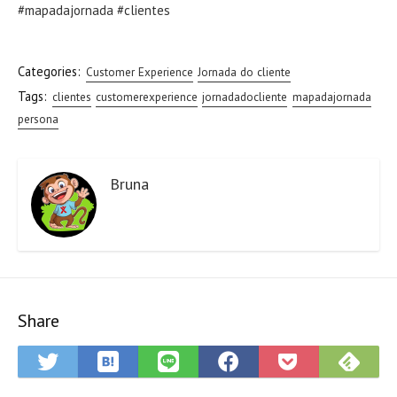
#mapadajornada #clientes
Categories:
Customer Experience
Jornada do cliente
Tags:
clientes
customerexperience
jornadadocliente
mapadajornada
persona
Bruna
Share
Save
Sub
Share
Share
Share
Save
to
on
on
on
on
to