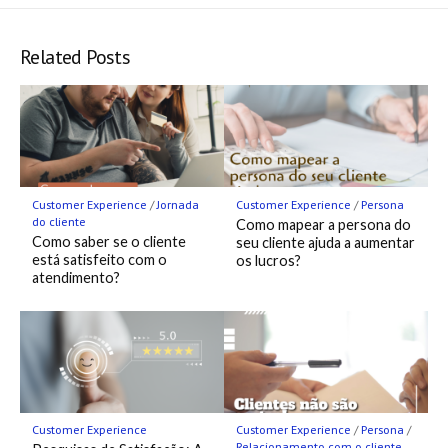
Hatena
Fee
Twitter
LINE
Facebook
Pocket
Bookmark
Related Posts
Customer Experience
/
Jornada
Customer Experience
/
Persona
do cliente
Como mapear a persona do
Como saber se o cliente
seu cliente ajuda a aumentar
está satisfeito com o
os lucros?
atendimento?
Customer Experience
Customer Experience
/
Persona
/
Relacionamento com o cliente