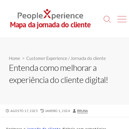
Skip
to
content
Search
Men
Mapa da jornada do cliente
Toggle
Home
>
Customer Experience
/
Jornada do cliente
Entenda como melhorar a
experiência do cliente digital!
PUBLISHED
LAST
AUTHOR
AGOSTO 17, 2023
JANEIRO 1, 2024
BRUNA
DATE
MODIFIED
DATE