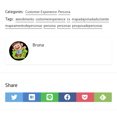
Categories:
Customer Experience
Persona
Tags:
atendimento
customerexperience
cx
mapadajornadadocliente
mapeamentodepersonas
persona
personas
pesquisadepersonas
Bruna
Share
Save
Sub
Share
Share
Share
Save
to
on
on
on
on
to
Hatena
Fee
Twitter
LINE
Facebook
Pocket
Bookmark