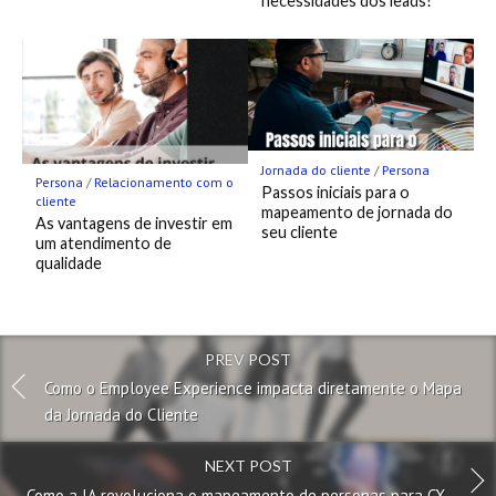
necessidades dos leads?
Jornada do cliente
/
Persona
Persona
/
Relacionamento com o
Passos iniciais para o
cliente
mapeamento de jornada do
As vantagens de investir em
seu cliente
um atendimento de
qualidade
PREV POST
Como o Employee Experience impacta diretamente o Mapa
da Jornada do Cliente
NEXT POST
Como a IA revoluciona o mapeamento de personas para CX