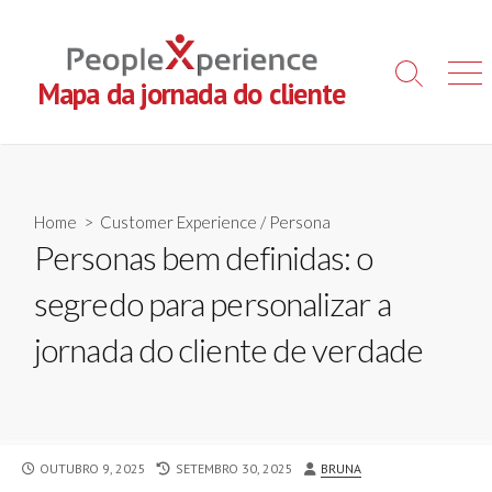
Skip
to
content
Search
Men
Mapa da jornada do cliente
Toggle
Home
>
Customer Experience
/
Persona
Personas bem definidas: o
segredo para personalizar a
jornada do cliente de verdade
PUBLISHED
LAST
AUTHOR
OUTUBRO 9, 2025
SETEMBRO 30, 2025
BRUNA
DATE
MODIFIED