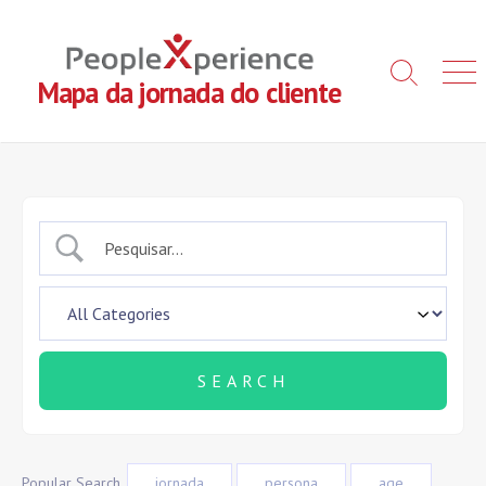
Skip
to
content
Search
Men
Mapa da jornada do cliente
Toggle
Popular Search
jornada
persona
age