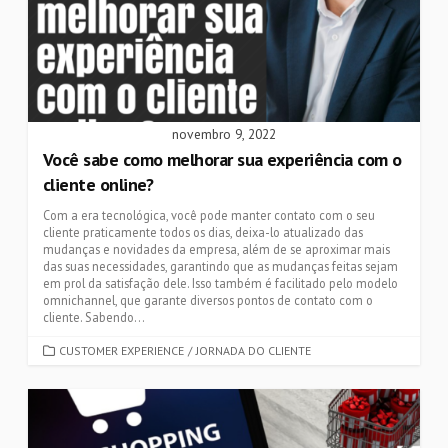
novembro 9, 2022
Você sabe como melhorar sua experiência com o
cliente online?
Com a era tecnológica, você pode manter contato com o seu
cliente praticamente todos os dias, deixa-lo atualizado das
mudanças e novidades da empresa, além de se aproximar mais
das suas necessidades, garantindo que as mudanças feitas sejam
em prol da satisfação dele. Isso também é facilitado pelo modelo
omnichannel, que garante diversos pontos de contato com o
cliente. Sabendo...
CATEGORIES
CUSTOMER EXPERIENCE
/
JORNADA DO CLIENTE