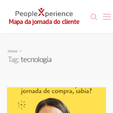
Skip
to
content
Search
Men
Mapa da jornada do cliente
Toggle
Home
>
Tag:
tecnologia