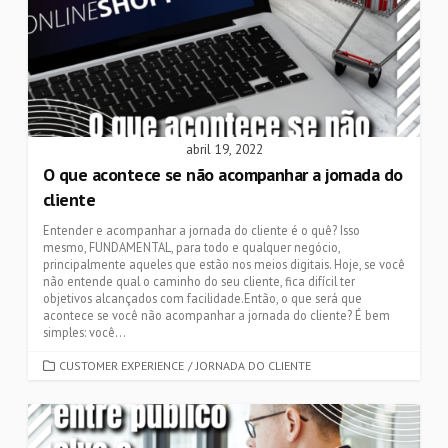
abril 19, 2022
O que acontece se não acompanhar a jornada do
cliente
Entender e acompanhar a jornada do cliente é o quê? Isso
mesmo, FUNDAMENTAL, para todo e qualquer negócio,
principalmente aqueles que estão nos meios digitais. Hoje, se você
não entende qual o caminho do seu cliente, fica difícil ter
objetivos alcançados com facilidade.Então, o que será que
acontece se você não acompanhar a jornada do cliente? É bem
simples: você...
CATEGORIES
CUSTOMER EXPERIENCE
/
JORNADA DO CLIENTE