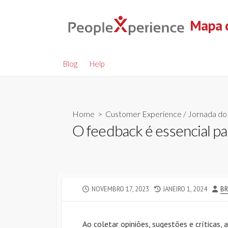
Skip
to
Mapa d
content
Blog
Help
Home
>
Customer Experience
/
Jornada do 
O feedback é essencial par
PUBLISHED
LAST
AU
NOVEMBRO 17, 2023
JANEIRO 1, 2024
BR
DATE
MODIFIED
DATE
Ao coletar opiniões, sugestões e críticas,