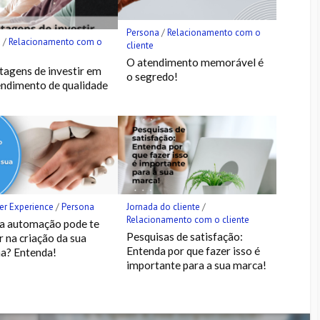
Persona
/
Relacionamento com o
a
/
Relacionamento com o
cliente
O atendimento memorável é
tagens de investir em
o segredo!
ndimento de qualidade
r Experience
/
Persona
Jornada do cliente
/
Relacionamento com o cliente
a automação pode te
Pesquisas de satisfação:
r na criação da sua
Entenda por que fazer isso é
a? Entenda!
importante para a sua marca!