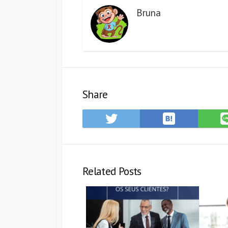
Bruna
Share
Save
Share
to
on
Hatena
Twitter
Bookmark
Related Posts