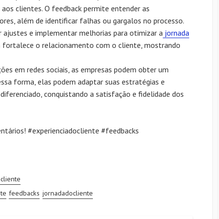
 aos clientes. O feedback permite entender as
res, além de identificar falhas ou gargalos no processo.
r ajustes e implementar melhorias para otimizar a
jornada
m fortalece o relacionamento com o cliente, mostrando
ações em redes sociais, as empresas podem obter um
Dessa forma, elas podem adaptar suas estratégias e
iferenciado, conquistando a satisfação e fidelidade dos
tários! #experienciadocliente #feedbacks
cliente
nte
feedbacks
jornadadocliente