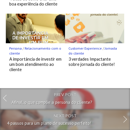
boa experiência do cliente
Persona
/
Relacionamento com o
Customer Experience
/
Jornada
cliente
do cliente
A importância de investir em
3 verdades Impactante
um bom atendimento ao
sobre jornada do cliente!
cliente
PREV POST
Afinal, o que compõe a persona do cliente?
NEXT POST
4 passos para um plano de sucesso perfeito!