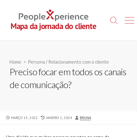
Skip
to
content
Search
Men
Mapa da jornada do cliente
Toggle
Home
>
Persona
/
Relacionamento com o cliente
Preciso focar em todos os canais
de comunicação?
PUBLISHED
LAST
AUTHOR
MARÇO 15, 2022
JANEIRO 1, 2024
BRUNA
DATE
MODIFIED
DATE