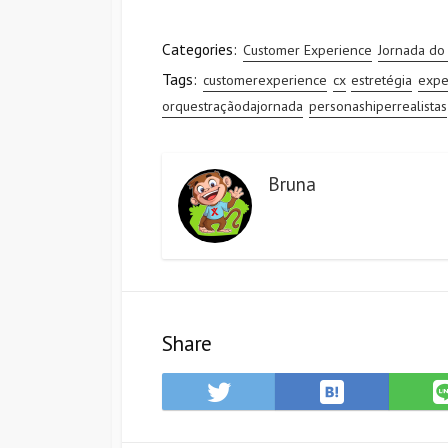
Categories:
Customer Experience
Jornada do 
Tags:
customerexperience
cx
estretégia
expe
orquestraçãodajornada
personashiperrealistas
Bruna
Share
Save
Share
to
on
Hatena
Twitter