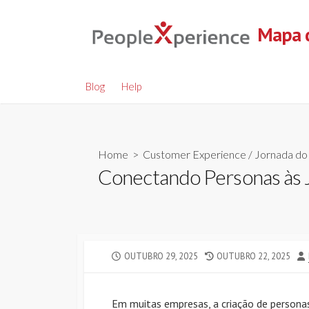
Skip
to
Mapa d
content
Blog
Help
Home
>
Customer Experience
/
Jornada do 
Conectando Personas às 
PUBLISHED
LAST
OUTUBRO 29, 2025
OUTUBRO 22, 2025
DATE
MODIFIED
DATE
Em muitas empresas, a criação de person