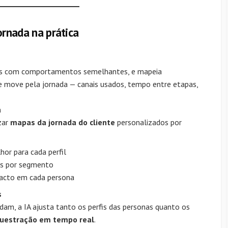
ornada na prática
pos com comportamentos semelhantes, e mapeia
move pela jornada — canais usados, tempo entre etapas,
a
zar
mapas da jornada do cliente
personalizados por
or para cada perfil
as por segmento
pacto em cada persona
s
m, a IA ajusta tanto os perfis das personas quanto os
uestração em tempo real
.