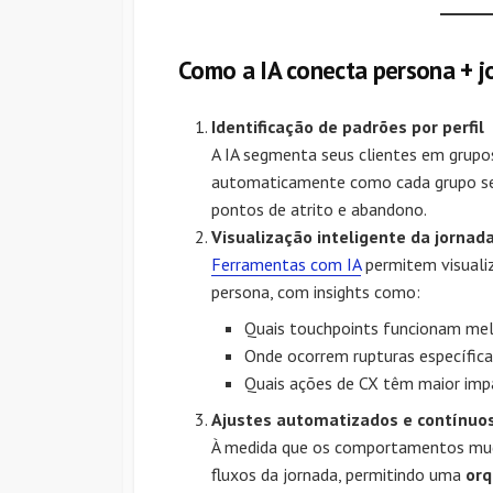
Como a IA conecta persona + j
Identificação de padrões por perfil
A IA segmenta seus clientes em gru
automaticamente como cada grupo se 
pontos de atrito e abandono.
Visualização inteligente da jornad
Ferramentas com IA
permitem visuali
persona, com insights como:
Quais touchpoints funcionam melh
Onde ocorrem rupturas específic
Quais ações de CX têm maior im
Ajustes automatizados e contínuo
À medida que os comportamentos muda
fluxos da jornada, permitindo uma
orq