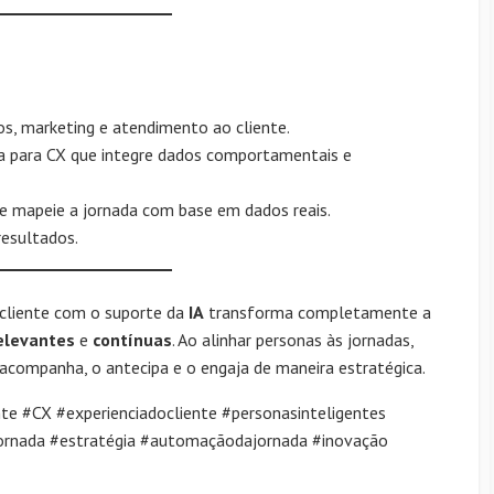
os, marketing e atendimento ao cliente.
a para CX que integre dados comportamentais e
 mapeie a jornada com base em dados reais.
resultados.
cliente com o suporte da
IA
transforma completamente a
elevantes
e
contínuas
. Ao alinhar personas às jornadas,
acompanha, o antecipa e o engaja de maneira estratégica.
e #CX #experienciadocliente #personasinteligentes
jornada #estratégia #automaçãodajornada #inovação