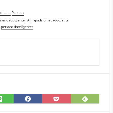
cliente
Persona
rienciadocliente
IA
mapadajornadadocliente
personasinteligentes
Subscrib
Share
Share
Save
on
on
on
to
Feedly
LINE
Facebook
Pocket