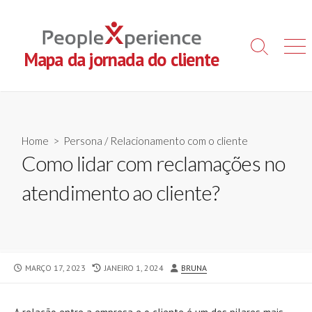
Skip
to
content
Search
Men
Mapa da jornada do cliente
Toggle
Home
>
Persona
/
Relacionamento com o cliente
Como lidar com reclamações no
atendimento ao cliente?
PUBLISHED
LAST
AUTHOR
MARÇO 17, 2023
JANEIRO 1, 2024
BRUNA
DATE
MODIFIED
DATE