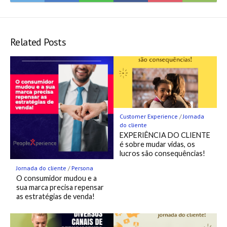
to
on
on
on
on
to
Hatena
Fee
Twitter
LINE
Facebook
Pocket
Bookmark
Related Posts
Customer Experience
/
Jornada
do cliente
EXPERIÊNCIA DO CLIENTE
é sobre mudar vidas, os
lucros são consequências!
Jornada do cliente
/
Persona
O consumidor mudou e a
sua marca precisa repensar
as estratégias de venda!