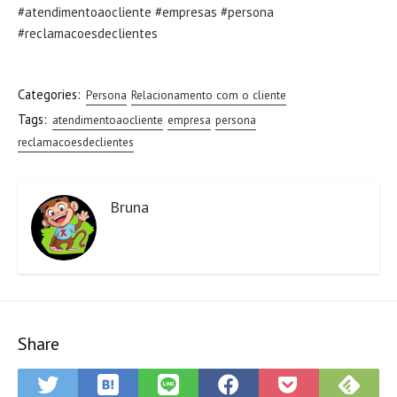
#atendimentoaocliente #empresas #persona
#reclamacoesdeclientes
Categories:
Persona
Relacionamento com o cliente
Tags:
atendimentoaocliente
empresa
persona
reclamacoesdeclientes
Bruna
Share
Save
Sub
Share
Share
Share
Save