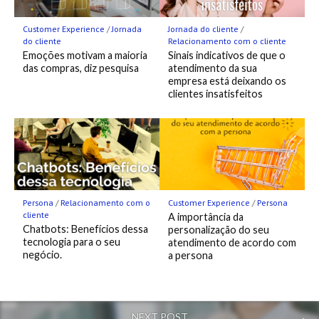
Customer Experience
/
Jornada
Jornada do cliente
/
do cliente
Relacionamento com o cliente
Emoções motivam a maioria
Sinais indicativos de que o
das compras, diz pesquisa
atendimento da sua
empresa está deixando os
clientes insatisfeitos
Persona
/
Relacionamento com o
Customer Experience
/
Persona
cliente
A importância da
Chatbots: Benefícios dessa
personalização do seu
tecnologia para o seu
atendimento de acordo com
negócio.
a persona
NEXT POST