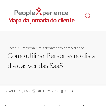
Skip
to
content
Search
Men
Mapa da jornada do cliente
Toggle
Home
>
Persona
/
Relacionamento com o cliente
Como utilizar Personas no dia a
dia das vendas SaaS
PUBLISHED
LAST
AUTHOR
JANEIRO 15, 2025
JANEIRO 21, 2025
BRUNA
DATE
MODIFIED
DATE