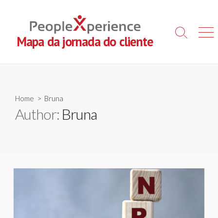
Skip
to
content
Search
Men
Mapa da jornada do cliente
Toggle
Home
> Bruna
Author:
Bruna