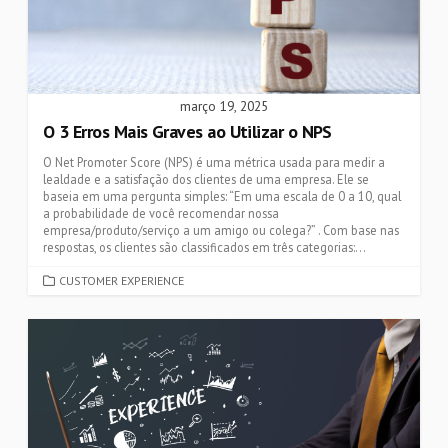
março 19, 2025
O 3 Erros Mais Graves ao Utilizar o NPS
O Net Promoter Score (NPS) é uma métrica usada para medir a
lealdade e a satisfação dos clientes de uma empresa. Ele se
baseia em uma pergunta simples: “Em uma escala de 0 a 10, qual
a probabilidade de você recomendar nossa
empresa/produto/serviço a um amigo ou colega?” . Com base nas
respostas, os clientes são classificados em três categorias:...
CATEGORIES
CUSTOMER EXPERIENCE