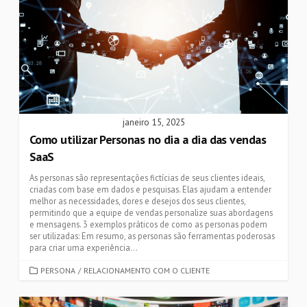
janeiro 15, 2025
Como utilizar Personas no dia a dia das vendas
SaaS
As personas são representações fictícias de seus clientes ideais,
criadas com base em dados e pesquisas. Elas ajudam a entender
melhor as necessidades, dores e desejos dos seus clientes,
permitindo que a equipe de vendas personalize suas abordagens
e mensagens. 3 exemplos práticos de como as personas podem
ser utilizadas: Em resumo, as personas são ferramentas poderosas
para criar uma experiência...
CATEGORIES
PERSONA
/
RELACIONAMENTO COM O CLIENTE