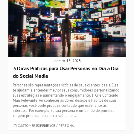
janeiro 13, 2025
3 Dicas Práticas para Usar Personas no Dia a Dia
do Social Media
Personas são representações fictícias de seus clientes ideais. Elas
te ajudam a entender melhor seus consumidores, personalizando
suas estratégias e aumentando o engajamento. 1. Crie Conteúdo
Mais Relevante: Ao conhecer as dores, desejos e hábitos de suas
personas, você pode produzir conteúdo que realmente as
interesse. Por exemplo, se sua persona é uma mãe de primeira
viagem preocupada com a saúde do...
CATEGORIES
CUSTOMER EXPERIENCE
/
PERSONA