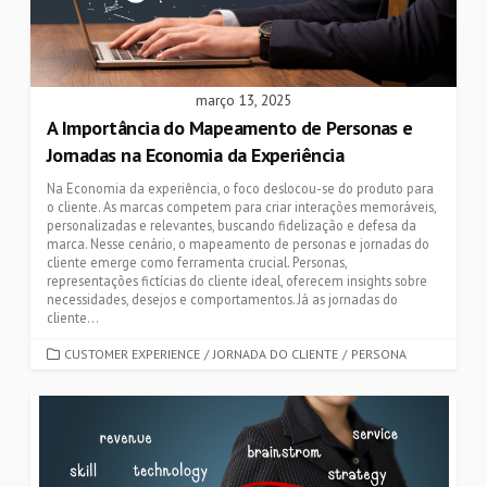
março 13, 2025
A Importância do Mapeamento de Personas e
Jornadas na Economia da Experiência
Na Economia da experiência, o foco deslocou-se do produto para
o cliente. As marcas competem para criar interações memoráveis,
personalizadas e relevantes, buscando fidelização e defesa da
marca. Nesse cenário, o mapeamento de personas e jornadas do
cliente emerge como ferramenta crucial. Personas,
representações fictícias do cliente ideal, oferecem insights sobre
necessidades, desejos e comportamentos. Já as jornadas do
cliente...
CATEGORIES
CUSTOMER EXPERIENCE
/
JORNADA DO CLIENTE
/
PERSONA