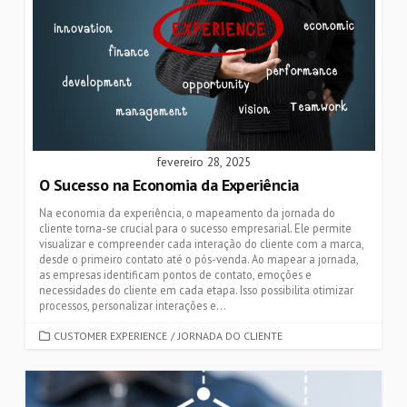
fevereiro 28, 2025
O Sucesso na Economia da Experiência
Na economia da experiência, o mapeamento da jornada do
cliente torna-se crucial para o sucesso empresarial. Ele permite
visualizar e compreender cada interação do cliente com a marca,
desde o primeiro contato até o pós-venda. Ao mapear a jornada,
as empresas identificam pontos de contato, emoções e
necessidades do cliente em cada etapa. Isso possibilita otimizar
processos, personalizar interações e...
CATEGORIES
CUSTOMER EXPERIENCE
/
JORNADA DO CLIENTE