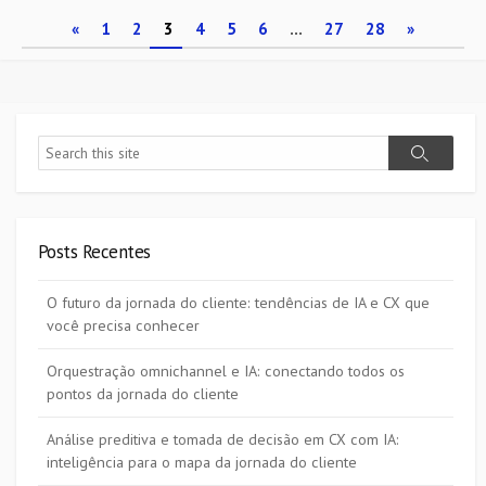
Paginação
«
1
2
3
4
5
6
…
27
28
»
de
posts
Search
Search
Posts Recentes
O futuro da jornada do cliente: tendências de IA e CX que
você precisa conhecer
Orquestração omnichannel e IA: conectando todos os
pontos da jornada do cliente
Análise preditiva e tomada de decisão em CX com IA:
inteligência para o mapa da jornada do cliente