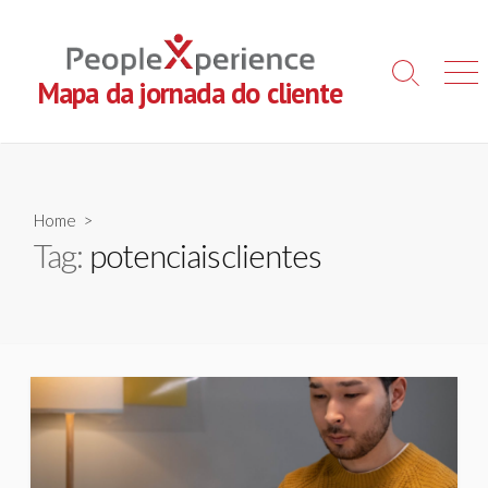
Skip
to
content
Search
Men
Mapa da jornada do cliente
Toggle
Home
>
Tag:
potenciaisclientes