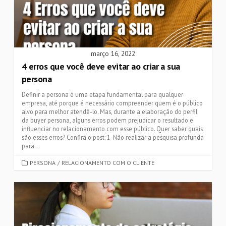
março 16, 2022
4 erros que você deve evitar ao criar a sua
persona
Definir a persona é uma etapa fundamental para qualquer
empresa, até porque é necessário compreender quem é o público
alvo para melhor atendê-lo. Mas, durante a elaboração do perfil
da buyer persona, alguns erros podem prejudicar o resultado e
influenciar no relacionamento com esse público. Quer saber quais
são esses erros? Confira o post: 1-Não realizar a pesquisa profunda
para...
CATEGORIES
PERSONA
/
RELACIONAMENTO COM O CLIENTE