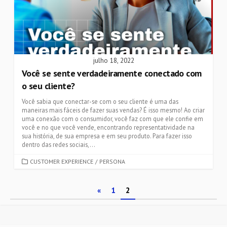
julho 18, 2022
Você se sente verdadeiramente conectado com
o seu cliente?
Você sabia que conectar-se com o seu cliente é uma das
maneiras mais fáceis de fazer suas vendas? É isso mesmo! Ao criar
uma conexão com o consumidor, você faz com que ele confie em
você e no que você vende, encontrando representatividade na
sua história, de sua empresa e em seu produto. Para fazer isso
dentro das redes sociais,...
CATEGORIES
CUSTOMER EXPERIENCE
/
PERSONA
Paginação
«
1
2
de
posts