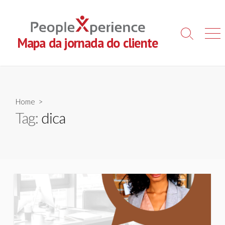
Skip
to
content
Search
Men
Mapa da jornada do cliente
Toggle
Home
>
Tag:
dica