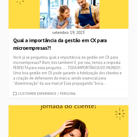
setembro 19, 2023
Qual a importância da gestão em CX para
microempresas?!
Você já se perguntou qual a importância da gestão em CX para
microempresas?! Bom, bós também! E, por isso, temos a resposta
PERFEITA para essa pergunta: …. TODA IMPORTÂNCIA DO MUNDO! .
Uma boa gestão em CX pode garantir a fidelização dos clientes e
a criação de defensores da marca, sendo essencial para
“disseminação” da sua marca! Essa propaganda “boca...
CATEGORIES
CUSTOMER EXPERIENCE
/
PERSONA