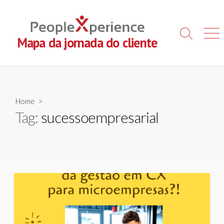
Skip
to
content
Search
Men
Mapa da jornada do cliente
Toggle
Home
>
Tag:
sucessoempresarial