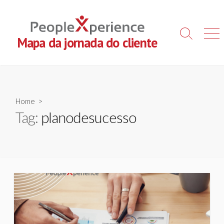
Skip
to
content
Search
Men
Mapa da jornada do cliente
Toggle
Home
>
Tag:
planodesucesso