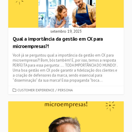
setembro 19, 2023
Qual a importância da gestão em CX para
microempresas?!
Você já se perguntou qual a importância da gestão em CX para
microempresas?! Bom, bós também! E, por isso, temos a resposta
PERFEITA para essa pergunta: …. TODA IMPORTÂNCIA DO MUNDO! .
Uma boa gestão em CX pode garantir a fidelização dos clientes e
a criação de defensores da marca, sendo essencial para
“disseminação” da sua marca! Essa propaganda “boca...
CATEGORIES
CUSTOMER EXPERIENCE
/
PERSONA