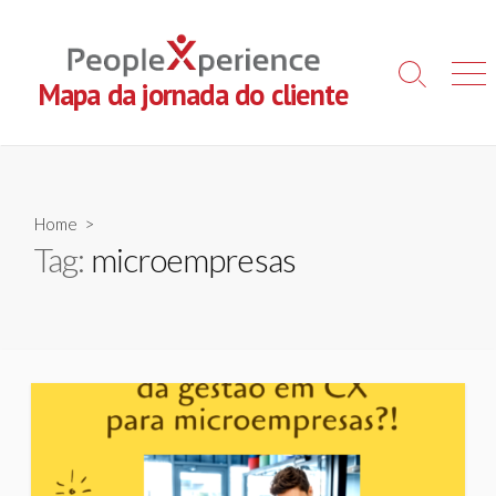
Skip
to
content
Search
Men
Mapa da jornada do cliente
Toggle
Home
>
Tag:
microempresas